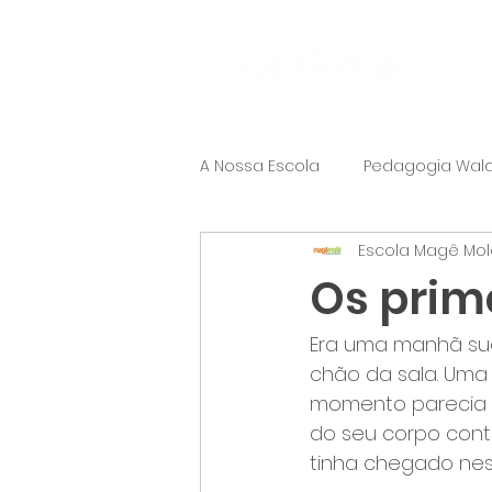
A Nossa Escola
Pedagogia Wald
Escola Magê Mol
Os prime
Era uma manhã sua
chão da sala. Uma
momento parecia m
do seu corpo contr
tinha chegado nes