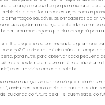
que a criança merece tempo para explorar, para se
ambiente e para fortalecer os laços com as pess
a alimentação saudável, as brincadeiras ao ar livr
experiências ajudam a criança a entender o mundo
olhedor, uma mensagem que ela carregará para a 
m um filho pequeno ou conhecendo alguém que tenh
 começo? Os primeiros mil dias são um tempo de 
 perto, para nutrir, para observar cada pequena d
ciência e nos lembram que a infância não é uma 
rada”, mas sim vivida em cada detalhe.
ra essa criança, vemos não só quem ela é hoje,
r. E, assim, nos damos conta de que, ao cuidar dess
e, cuidando do futuro dela – e, quem sabe, do fu