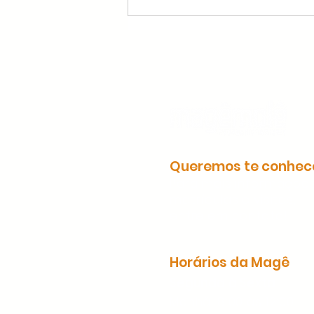
Queremos te conhec
Para mais informações
matrículas e visitas,
entre em contato!
Horários da Magê
Segunda à Sexta
Manhã: 8:00 às 12:00