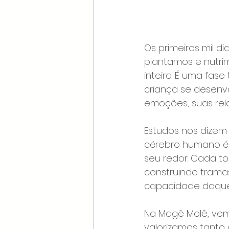
Os primeiros mil d
plantamos e nutri
inteira. É uma fas
criança se desenv
emoções, suas rela
Estudos nos dizem 
cérebro humano é 
seu redor. Cada t
construindo tramas
capacidade daquela
Na Magê Molê, vem
valorizamos tanto o