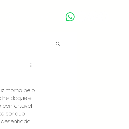
MATRÍCULAS
BLOG
uz morna pelo 
lhe daquele 
 confortável 
te ser que 
 desenhado.