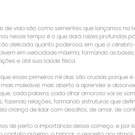
ias de vida são como sementes que lançamos na te
mos nesse tempo é o que dará raízes profundas pa
e tão delicada quanto poderosa, em que o cérebro 
olvem em velocidade máxima, formando as bases 
ções e até sua saúde física.
que esses primeiros mil dias são cruciais porque é
mais maleável, mais aberto a aprender e absorve
oque, cada palavra, cada olhar amoroso vai se so
, fazendo relações, formando estruturas que defin
 criança de lidar com desafios, de amar, de confi
os de perto a importância desse começo, e por is
 contato próximo, o brincar, o respeito aos ritmos d