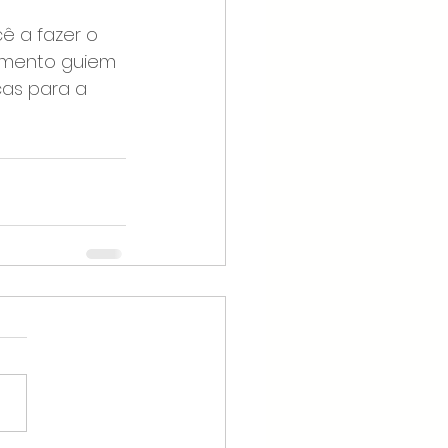
ê a fazer o 
himento guiem 
as para a 