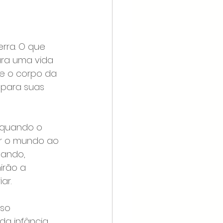
rra. O que 
ra uma vida 
e o corpo da 
para suas 
 quando o 
r o mundo ao 
mando, 
irão a 
ar.
so 
a infância. 