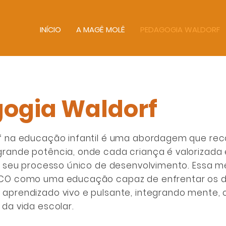
INÍCIO
A MAGÊ MOLÊ
PEDAGOGIA WALDORF
ogia Waldorf
f na educação infantil é uma abordagem que rec
rande potência, onde cada criança é valorizada
m seu processo único de desenvolvimento. Essa m
CO como uma educação capaz de enfrentar os d
aprendizado vivo e pulsante, integrando mente,
da vida escolar.