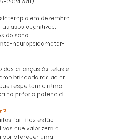
325-2024.pdf
)
 Fisioterapia em dezembro
atrasos cognitivos,
s do sono.
mento-neuropsicomotor-
 das crianças às telas e
omo brincadeiras ao ar
s que respeitam o ritmo
a no próprio potencial.
s?
itas famílias estão
ivas que valorizem o
a por oferecer uma