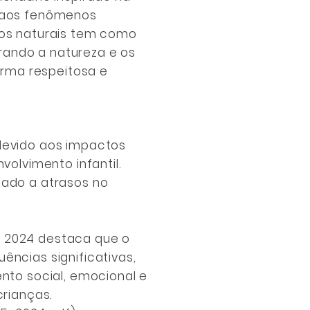
e aos fenômenos
los naturais tem como
brando a natureza e os
rma respeitosa e
devido aos impactos
volvimento infantil.
iado a atrasos no
e 2024 destaca que o
ências significativas,
nto social, emocional e
crianças.