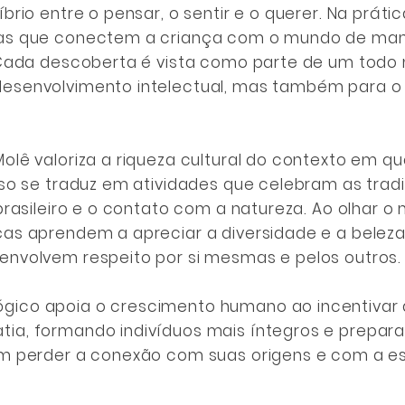
brio entre o pensar, o sentir e o querer. Na prática
ias que conectem a criança com o mundo de mane
. Cada descoberta é vista como parte de um todo 
desenvolvimento intelectual, mas também para o
olê valoriza a riqueza cultural do contexto em qu
sso se traduz em atividades que celebram as tradi
 brasileiro e o contato com a natureza. Ao olhar 
ças aprendem a apreciar a diversidade e a beleza
envolvem respeito por si mesmas e pelos outros.
ico apoia o crescimento humano ao incentivar a 
ia, formando indivíduos mais íntegros e prepar
em perder a conexão com suas origens e com a e