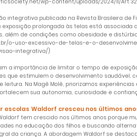
ntificsociety.net/wp-content/uploads/2024/11/Art.
ão integrativa publicada na Revista Brasileira de
 exposição prolongada às telas está associada a 
, além de condições como obesidade e distúrbio
om.br/o-uso-excessivo-de-telas-e-o-desenvolvi
sao-integrativa/
)
am a importância de limitar o tempo de exposição
es que estimulem o desenvolvimento saudável, c
l e leitura. Na Magê Molê, priorizamos experiência
fortalecem sua autonomia, curiosidade e confianç
r escolas Waldorf cresceu nos últimos ano
Waldorf tem crescido nos últimos anos porque mu
dades na educação dos filhos e buscando alternat
gral da criança. A abordagem Waldorf se destac