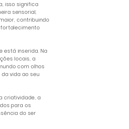
, isso significa
ira sensorial,
maior, contribuindo
 fortalecimento
e está inserida. Na
ções locais, a
o mundo com olhos
 da vida ao seu
criatividade, a
ados para os
ssência do ser