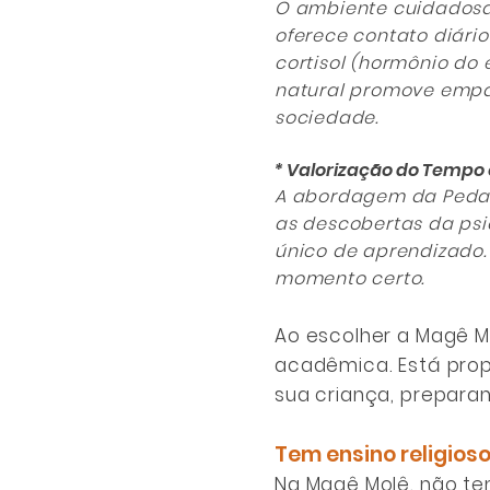
O ambiente cuidadosam
oferece contato diári
cortisol (hormônio do
natural promove empat
sociedade.
* Valorização do Tempo 
A abordagem da Pedago
as descobertas da psi
único de aprendizado.
momento certo.
Ao escolher a Magê M
acadêmica. Está pro
sua criança, preparan
Tem ensino religios
Na Magê Molê, não tem