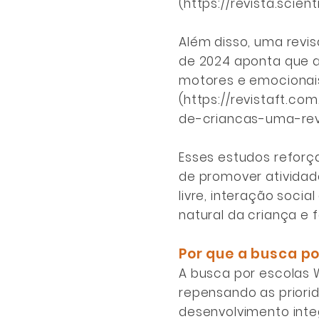
(
https://revista.scie
Além disso, uma revis
de 2024 aponta que a
motores e emocionais
(
https://revistaft.c
de-criancas-uma-revi
Esses estudos reforç
de promover atividad
livre, interação socia
natural da criança e 
Por que a busca po
A busca por escolas 
repensando as priori
desenvolvimento inte