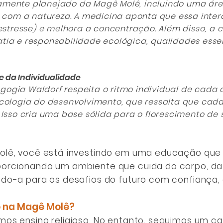
ente planejado da Magê Molê, incluindo uma área
o com a natureza. A medicina aponta que essa inter
 estresse) e melhora a concentração. Além disso, 
ia e responsabilidade ecológica, qualidades esse
e da Individualidade
gia Waldorf respeita o ritmo individual de cada 
cologia do desenvolvimento, que ressalta que cad
 Isso cria uma base sólida para o florescimento d
olê, você está investindo em uma educação que
porcionando um ambiente que cuida do corpo, d
do-a para os desafios do futuro com confiança, cr
o na Magê Molê?
os ensino religioso. No entanto, seguimos um ca